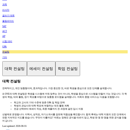
과학
리서치
글쓰기 대회
올림피아드
SAT
ACT
AP
시험 대비
GPA
컨설팅
기타
대학 컨설팅
에세이 컨설팅
학업 컨설팅
대학 컨설팅
전략적이고, 개인 맞춤형이며, 효과적입니다. 가장 중요한 것, 바로 학생을 중심으로 모든 단계를 설계합니다.
A ONE의 대학 컨설팅은 학생을 시스템에 끼워 맞추는 것이 아니라, 학생을 중심으로 시스템을 만들어 가는 것입니다. 각 학
생의 학업, 대외 활동, 장기 목표를 바탕으로 맞춤형 로드맵을 설계합니다. 저희의 종합 서비스는 다음을 포함합니다:
학교와 교사의 기대 수준에 맞춘 GPA 및 학업 전략
학생의 관심사와 대학 목표에 부합하는 대외 활동 계획
전공 선택부터 에세이 작성, 최종 제출까지 전 과정에 걸친 입시 지원
선발제로 운영됩니다. 이력서, 성적표, 자기소개서를 검토해 적합성을 확인합니다. 합격 후에는 대학 지원의 모든 단계에서
연중 지속적인 지도를 받습니다. 무엇이 다를까요? 저희는 정해진 공식을 따르지 않고, 학생 한 명 한 명을 위한 공식을 만들
어 갑니다.
Last updated: 2026-06-01