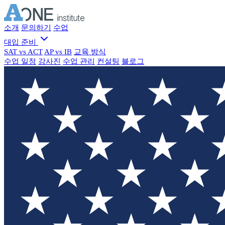
소개
문의하기
수업
대입 준비
SAT vs ACT
AP vs IB
교육 방식
수업 일정
강사진
수업 관리
컨설팅
블로그